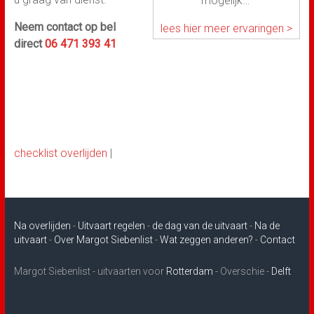
mogelijk…”
Neem contact op bel
lees hier meer ervaringen >
direct
06 471 393 41
checklist overlijden
|
Na overlijden
-
Uitvaart regelen
-
de dag van de uitvaart
-
Na de
uitvaart
-
Over Margot Siebenlist
-
Wat zeggen anderen?
-
Contact
Margot Siebenlist - uitvaarten voor
Rotterdam
- Overschie -
Delft