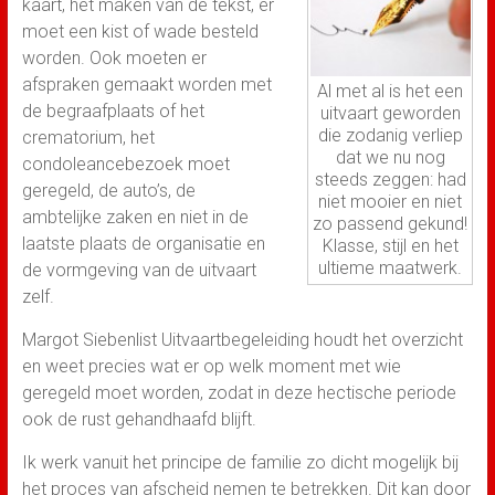
kaart, het maken van de tekst, er
moet een kist of wade besteld
worden. Ook moeten er
afspraken gemaakt worden met
Al met al is het een
de begraafplaats of het
uitvaart geworden
die zodanig verliep
crematorium, het
dat we nu nog
condoleancebezoek moet
steeds zeggen: had
geregeld, de auto’s, de
niet mooier en niet
ambtelijke zaken en niet in de
zo passend gekund!
laatste plaats de organisatie en
Klasse, stijl en het
ultieme maatwerk.
de vormgeving van de uitvaart
zelf.
Margot Siebenlist Uitvaartbegeleiding houdt het overzicht
en weet precies wat er op welk moment met wie
geregeld moet worden, zodat in deze hectische periode
ook de rust gehandhaafd blijft.
Ik werk vanuit het principe de familie zo dicht mogelijk bij
het proces van afscheid nemen te betrekken. Dit kan door