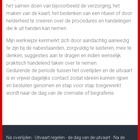
het samen doen van bijvoorbeeld de verzorging, het
maken van de kaart, het bedenken van een ritueel of door
helderheid te creëren over de procedures en handelingen
die ik uit handen kan nemen.
Mijn werkwijze kenmerkt zich door aandachtig aanwezig
te zijn bij de nabestaanden, zorgvuldig te luisteren, mee te
denken, suggesties aan te dragen en indien wenselijk
praktisch handelend taken over te nemen.
Gedurende de periode tussen het overlijden en de uitvaart
is er vrijwel dagelijks contact zodat ideeën kunnen rijpen
en besluiten genomen en stap voor stap toegewerkt
wordt naar de dag van de crematie of begrafenis.
Na overlijden
-
Uitvaart regelen
-
de dag van de uitvaart
-
Na de