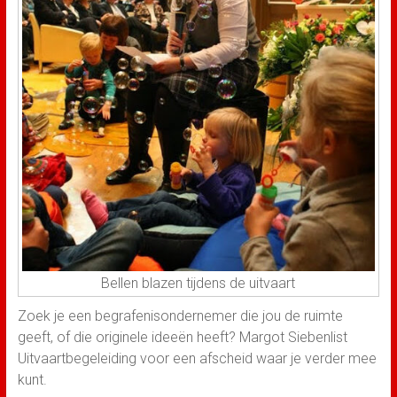
Bellen blazen tijdens de uitvaart
Zoek je een begrafenisondernemer die jou de ruimte
geeft, of die originele ideeën heeft? Margot Siebenlist
Uitvaartbegeleiding voor een afscheid waar je verder mee
kunt.