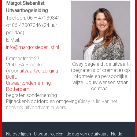
Margot Siebenlist
Uitvaartbegeleiding
Telefoon: 06 – 47139341
of 06-47007046 (24 uur
per dag)
E-Mail:
info@margotsiebenlist.nl
Emmastraat 27
Cissy begeleidt de uitvaart
2641 EA Pijnacker
(begrafenis of crematie) op
(Voor
uitvaartverzorging
informele en persoonlijke
Delft
,
wijze. Jouw wensen staan
Uitvaartonderneming
centraal.
Rotterdam
,
begrafenisonderneming
Pijnacker-Nootdorp en omgeving)
Cissy is lid van
het
netwerk uitvaartvernieuwers
Na overlijden
-
Uitvaart regelen
-
de dag van de uitvaart
-
Na de