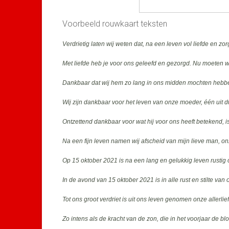
Voorbeeld rouwkaart teksten
Verdrietig laten wij weten dat, na een leven vol liefde en 
Met liefde heb je voor ons geleefd en gezorgd. Nu moeten w
Dankbaar dat wij hem zo lang in ons midden mochten hebben
Wij zijn dankbaar voor het leven van onze moeder, één uit d
Ontzettend dankbaar voor wat hij voor ons heeft betekend,
Na een fijn leven namen wij afscheid van mijn lieve man, 
Op 15 oktober 2021 is na een lang en gelukkig leven rustig
In de avond van 15 oktober 2021 is in alle rust en stilte v
Tot ons groot verdriet is uit ons leven genomen onze allerlie
Zo intens als de kracht van de zon, die in het voorjaar de blo