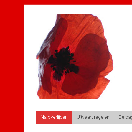
Ga
naar
inhoud
Na overlijden
Uitvaart regelen
De dag