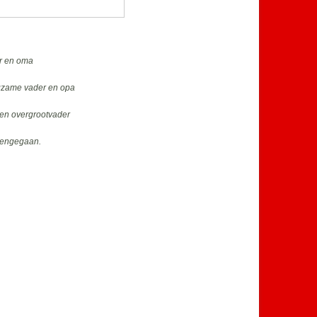
er en oma
orgzame vader en opa
 en overgrootvader
heengegaan.