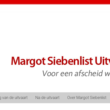
 van de uitvaart
Na de uitvaart
Over Margot Siebenlist