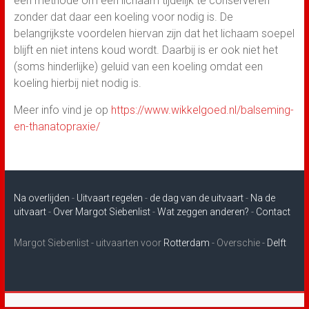
een methode om een lichaam tijdelijk te conserveren
zonder dat daar een koeling voor nodig is. De
belangrijkste voordelen hiervan zijn dat het lichaam soepel
blijft en niet intens koud wordt. Daarbij is er ook niet het
(soms hinderlijke) geluid van een koeling omdat een
koeling hierbij niet nodig is.
Meer info vind je op
https://www.wikkelgoed.nl/balseming-
en-thanatopraxie/
Na overlijden
-
Uitvaart regelen
-
de dag van de uitvaart
-
Na de
uitvaart
-
Over Margot Siebenlist
-
Wat zeggen anderen?
-
Contact
Margot Siebenlist - uitvaarten voor
Rotterdam
- Overschie -
Delft