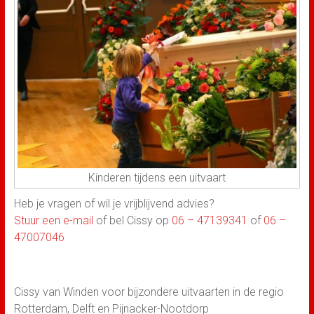
Kinderen tijdens een uitvaart
Heb je vragen of wil je vrijblijvend advies?
Stuur een e-mail
of bel Cissy op
06 – 47139341
of
06 –
47007046
Cissy van Winden voor bijzondere uitvaarten in de regio
Rotterdam, Delft en Pijnacker-Nootdorp