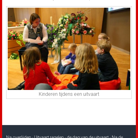
Kinderen tijdens een uitvaart
Na overlijden
-
Uitvaart regelen
-
de dag van de uitvaart
-
Na de